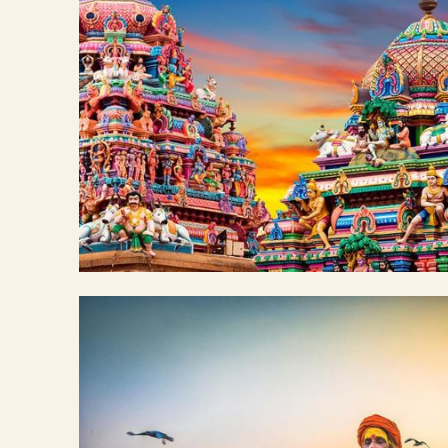
ea commodo consequat. 
"Lorem ipsum dolor sit 
dolore magna aliqua. Ut 
ea commodo consequat. 
fugiat nulla paria