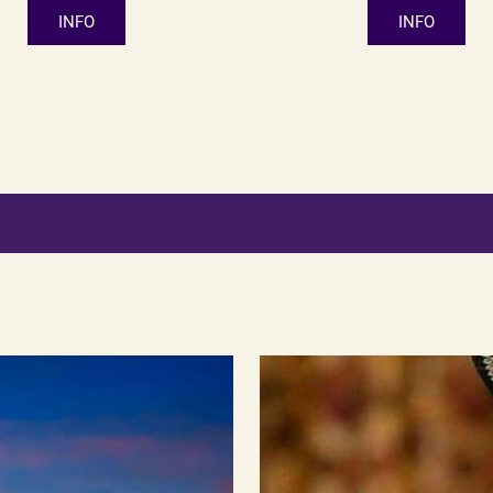
INFO
INFO
Mission
Religious, Moral & Spiritual Growth
met, consectetur adipiscing elit, sed do eiusmod tempor i
enim ad minim veniam, quis nostrud exercitation ullamco la