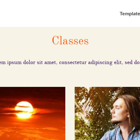
A 
Template
arts from the body, thinki
Classes
VI
e time of death, will defin
m ipsum dolor sit amet, consectetur adipiscing elit, sed do
HI
DE
Lorem ipsu
adipiscing 
incididunt 