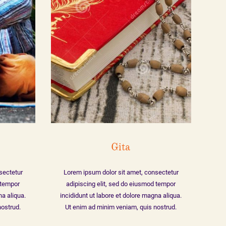
nim veniam, quis nostrud
n ullamco laboris nisi ut aliquip ex ea
nsequat. Duis aute irure.
Gita
sectetur
Lorem ipsum dolor sit amet, consectetur
 tempor
adipiscing elit, sed do eiusmod tempor
na aliqua.
incididunt ut labore et dolore magna aliqua.
nostrud.
Ut enim ad minim veniam, quis nostrud.