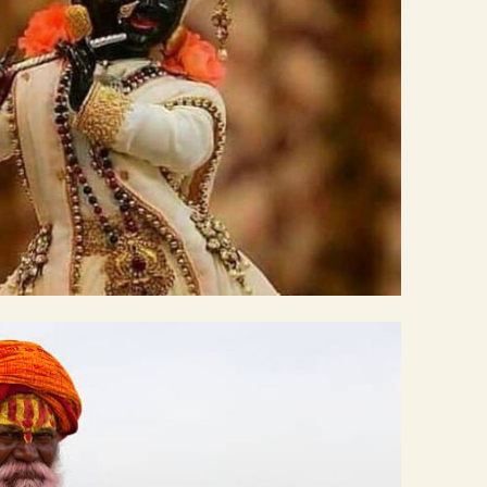
 esse cillum dolore eu
ncididunt ut labore et
boris nisi ut aliquip ex
 esse cillum dolore eu
culpa qui officia.