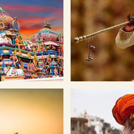
Duis aute irure dolor in reprehenderit in voluptate velit
fugiat nulla pariatur.
amet, consectetur adipiscing elit, sed do eiusmod tempor i
enim ad minim veniam, quis nostrud exercitation ullamco la
Duis aute irure dolor in reprehenderit in voluptate velit
tur. Excepteur sint occaecat cupidatat non proident, sunt in 
Learn More