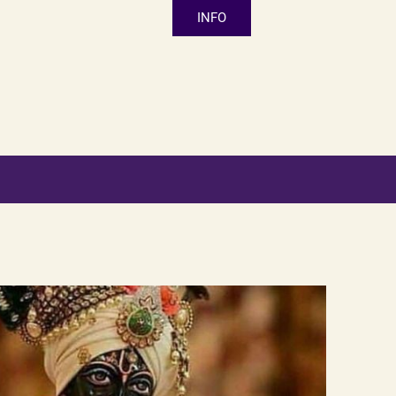
INFO
ncididunt ut labore et
boris nisi ut aliquip ex