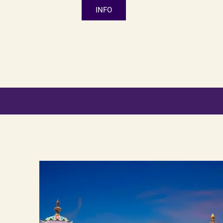
INFO
Lorem ipsum dolor sit a
dolore magna aliqua. Ut 